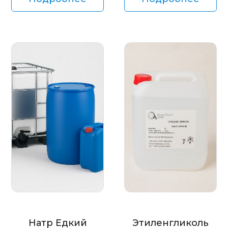
Натр Едкий
Этиленгликоль