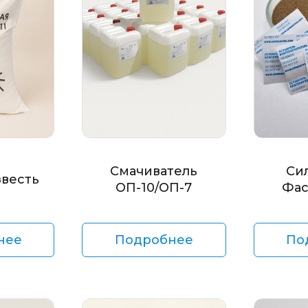
Смачиватель
Си
звесть
ОП-10/ОП-7
Фас
нее
Подробнее
По