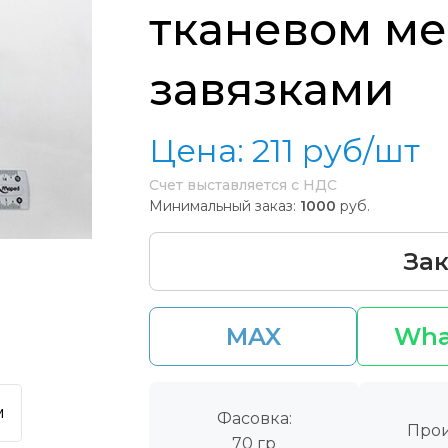
тканевом ме
завязками
Цена:
211
руб/шт
Счет выставляется с НДС
Минимальный заказ:
1000
руб.
Зак
MAX
Wha
м
Фасовка:
Прои
70 гр