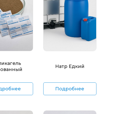
ликагель
Натр Едкий
ованный
дробнее
Подробнее