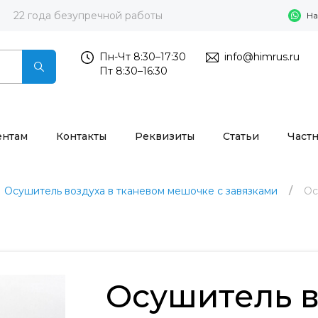
22 года безупречной работы
На
Пн-Чт 8:30–17:30
info@himrus.ru
Пт 8:30–16:30
ентам
Контакты
Реквизиты
Статьи
Част
Осушитель воздуха в тканевом мешочке с завязками
Ос
Осушитель в