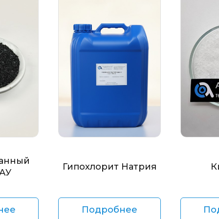
анный
Гипохлорит Натрия
К
БАУ
нее
Подробнее
По