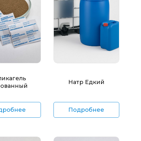
ликагель
Натр Едкий
ованный
дробнее
Подробнее