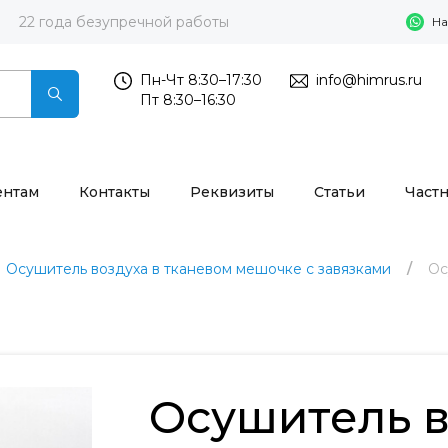
22 года безупречной работы
На
Пн-Чт 8:30–17:30
info@himrus.ru
Пт 8:30–16:30
ентам
Контакты
Реквизиты
Статьи
Част
Осушитель воздуха в тканевом мешочке с завязками
Ос
Осушитель в