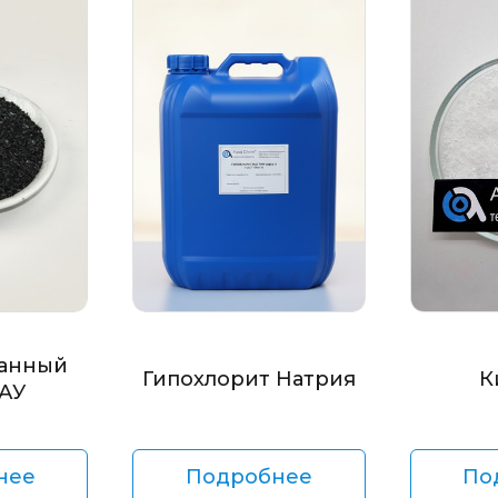
анный
Гипохлорит Натрия
К
БАУ
нее
Подробнее
По