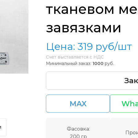
тканевом ме
завязками
Цена:
319
руб/шт
Счет выставляется с НДС
Минимальный заказ:
1000
руб.
Зак
MAX
Wha
м
Фасовка:
Прои
200 гр