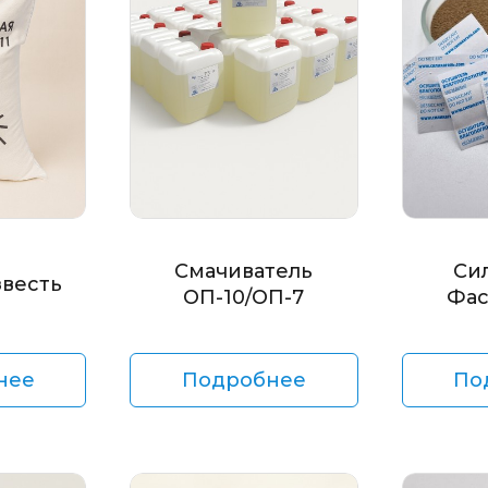
Смачиватель
Си
звесть
ОП-10/ОП-7
Фас
нее
Подробнее
По