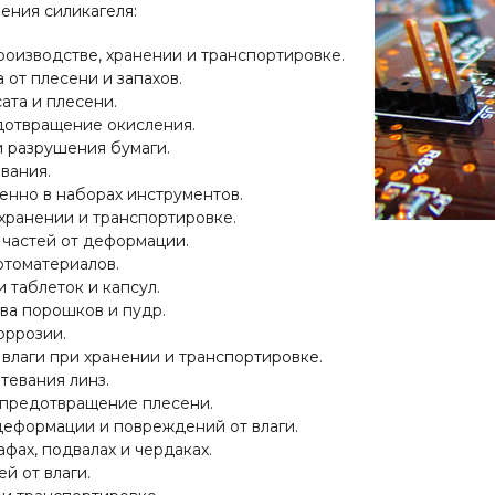
ения силикагеля:
роизводстве, хранении и транспортировке.
 от плесени и запахов.
та и плесени.
дотвращение окисления.
 разрушения бумаги.
вания.
нно в наборах инструментов.
хранении и транспортировке.
частей от деформации.
отоматериалов.
таблеток и капсул.
тва порошков и пудр.
оррозии.
 влаги при хранении и транспортировке.
тевания линз.
и предотвращение плесени.
еформации и повреждений от влаги.
фах, подвалах и чердаках.
й от влаги.