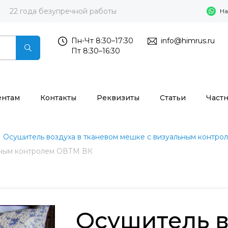
22 года безупречной работы
На
Пн-Чт 8:30–17:30
info@himrus.ru
Пт 8:30–16:30
ентам
Контакты
Реквизиты
Статьи
Част
Осушитель воздуха в тканевом мешке с визуальным контро
льным контролем ОВТМ ВК
Осушитель в