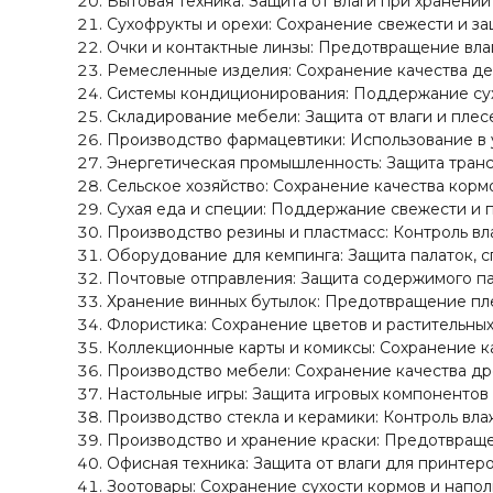
Бытовая техника: Защита от влаги при хранении
Сухофрукты и орехи: Сохранение свежести и за
Очки и контактные линзы: Предотвращение влаг
Ремесленные изделия: Сохранение качества дер
Системы кондиционирования: Поддержание сух
Складирование мебели: Защита от влаги и плес
Производство фармацевтики: Использование в 
Энергетическая промышленность: Защита транс
Сельское хозяйство: Сохранение качества кормо
Сухая еда и специи: Поддержание свежести и
Производство резины и пластмасс: Контроль вл
Оборудование для кемпинга: Защита палаток, 
Почтовые отправления: Защита содержимого пак
Хранение винных бутылок: Предотвращение пл
Флористика: Сохранение цветов и растительны
Коллекционные карты и комиксы: Сохранение к
Производство мебели: Сохранение качества др
Настольные игры: Защита игровых компонентов о
Производство стекла и керамики: Контроль вла
Производство и хранение краски: Предотвраще
Офисная техника: Защита от влаги для принтеро
Зоотовары: Сохранение сухости кормов и напол