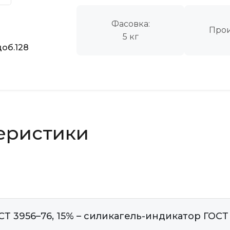
Фасовка:
Прои
5 кг
об.128
еристики
СТ 3956–76, 15% – силикагель-индикатор ГОСТ