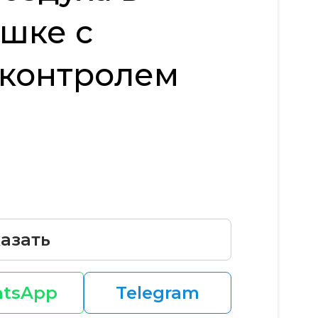
шке с
 контролем
азать
tsApp
Telegram