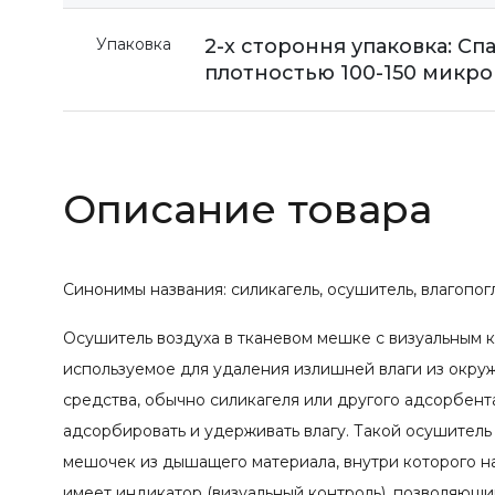
Упаковка
2-х стороння упаковка: С
плотностью 100-150 микро
Описание товара
Синонимы названия: силикагель, осушитель, влагопог
Осушитель воздуха в тканевом мешке с визуальным 
используемое для удаления излишней влаги из ок
средства, обычно силикагеля или другого адсорбен
адсорбировать и удерживать влагу. Такой осушител
мешочек из дышащего материала, внутри которого 
имеет индикатор (визуальный контроль), позволяющ