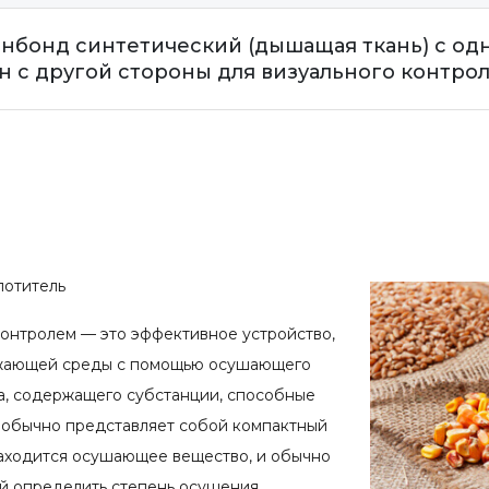
панбонд синтетический (дышащая ткань) с о
н с другой стороны для визуального контрол
лотитель
контролем — это эффективное устройство,
ружающей среды с помощью осушающего
та, содержащего субстанции, способные
ь обычно представляет собой компактный
находится осушающее вещество, и обычно
ий определить степень осушения