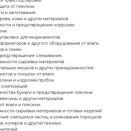
 и транспортировке.
щита от плесени.
и и запотевания.
ева, кожи и других материалов.
ости и предотвращение коррозии.
ени.
упаковке для медикаментов.
форматоров и другого оборудования от влаги.
в и семян.
 предотвращение слеживания.
ажности сырьевых материалов.
спальных мешков и других принадлежностей.
етов и посылок от влаги.
есени и коррозии пробок.
х композиций.
ачества бумаги и предотвращение плесени.
евесины и других материалов.
т влаги и плесени.
жности сырьевых материалов и готовых изделий.
ние слипшихся частиц и комкования порошков.
в, копиров и другой техники.
нителей.