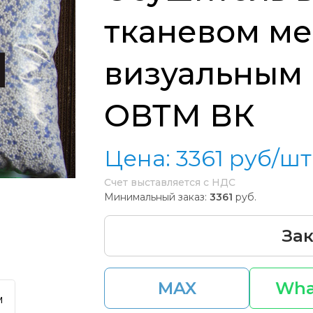
тканевом ме
визуальным
ОВТМ ВК
Цена:
3361
руб/шт
Счет выставляется с НДС
Минимальный заказ:
3361
руб.
Зак
MAX
Wha
м