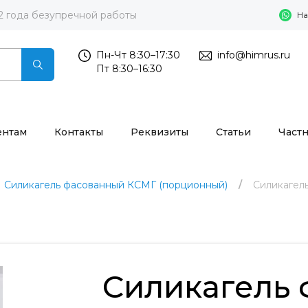
2 года безупречной работы
На
Пн-Чт 8:30–17:30
info@himrus.ru
Пт 8:30–16:30
ентам
Контакты
Реквизиты
Статьи
Част
Силикагель фасованный КСМГ (порционный)
Силикагел
Силикагель