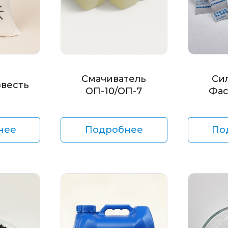
Смачиватель
Си
звесть
ОП-10/ОП-7
Фас
нее
Подробнее
По