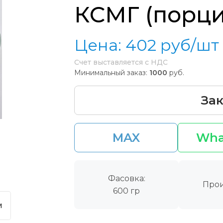
КСМГ (порц
Цена:
402
руб/шт
Счет выставляется с НДС
Минимальный заказ:
1000
руб.
Зак
MAX
Wha
Фасовка:
Прои
600 гр
м