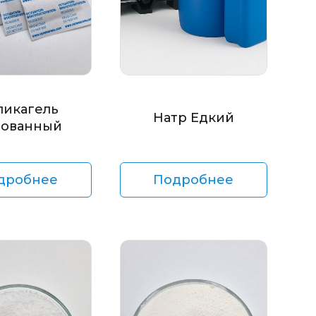
ликагель
Натр Едкий
ованный
дробнее
Подробнее