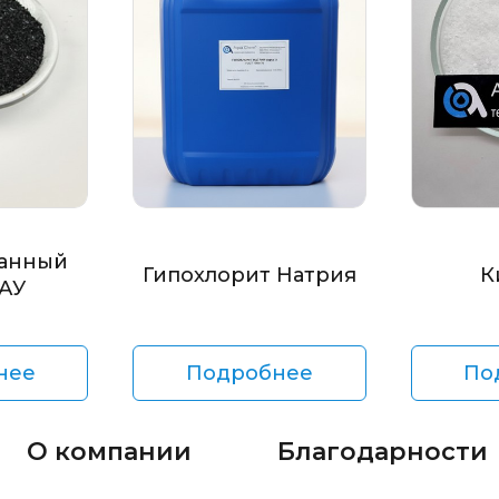
анный
Гипохлорит Натрия
К
БАУ
нее
Подробнее
По
О компании
Благодарности