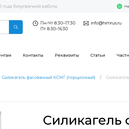
2 года безупречной работы
На
Пн-Чт 8:30–17:30
info@himrus.ru
Пт 8:30–16:30
ентам
Контакты
Реквизиты
Статьи
Част
Силикагель фасованный КСМГ (порционный)
Силикагел
Силикагель