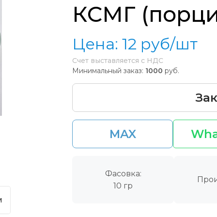
КСМГ (порц
Цена:
12
руб/шт
Счет выставляется с НДС
Минимальный заказ:
1000
руб.
Зак
MAX
Wha
Фасовка:
Прои
10 гр
м