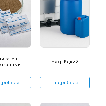
ликагель
Натр Едкий
ованный
дробнее
Подробнее