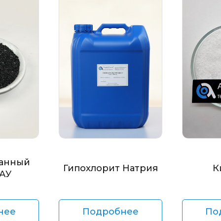
анный
Гипохлорит Натрия
К
БАУ
нее
Подробнее
По