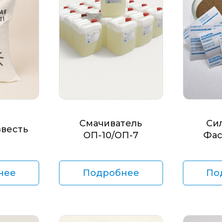
Смачиватель
Си
звесть
ОП-10/ОП-7
Фас
нее
Подробнее
По