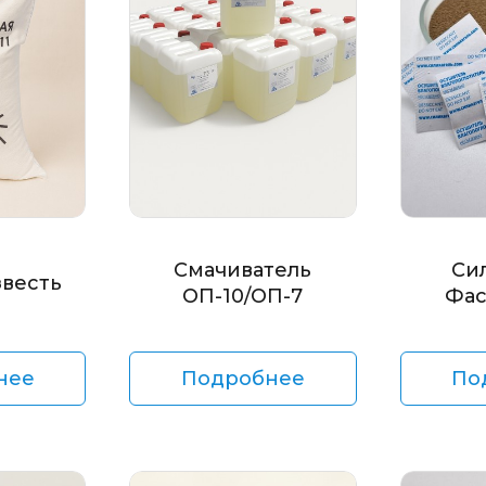
Смачиватель
Си
звесть
ОП-10/ОП-7
Фас
нее
Подробнее
По