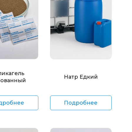
ликагель
Натр Едкий
ованный
дробнее
Подробнее