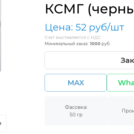
КСМГ (черны
Цена:
52
руб/шт
Счет выставляется с НДС
Минимальный заказ:
1000
руб.
Зак
MAX
Wha
Фасовка:
Прои
50 гр
м