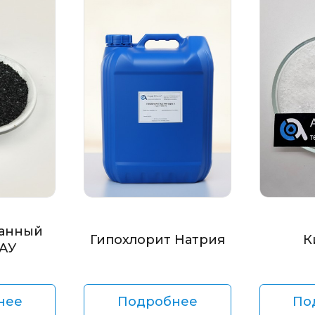
анный
Гипохлорит Натрия
К
БАУ
нее
Подробнее
По