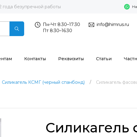
2 года безупречной работы
На
Пн-Чт 8:30–17:30
info@himrus.ru
Пт 8:30–16:30
ентам
Контакты
Реквизиты
Статьи
Част
Силикагель КСМГ (черный спанбонд)
Силикагель фасов
Силикагель