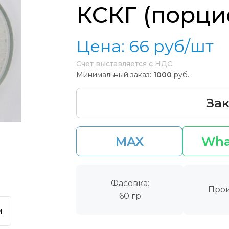
КСКГ (порци
Цена:
66
руб/шт
Счет выставляется с НДС
Минимальный заказ:
1000
руб.
Зак
MAX
Wha
Фасовка:
Прои
60 гр
м