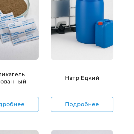
ликагель
Натр Едкий
ованный
дробнее
Подробнее