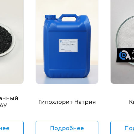
анный
Гипохлорит Натрия
К
БАУ
нее
Подробнее
По