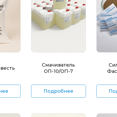
Смачиватель
Си
звесть
ОП-10/ОП-7
Фас
нее
Подробнее
По