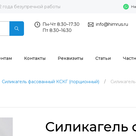
2 года безупречной работы
На
Пн-Чт 8:30–17:30
info@himrus.ru
Пт 8:30–16:30
ентам
Контакты
Реквизиты
Статьи
Част
Силикагель фасованный КСКГ (порционный)
Силикагель
Силикагель