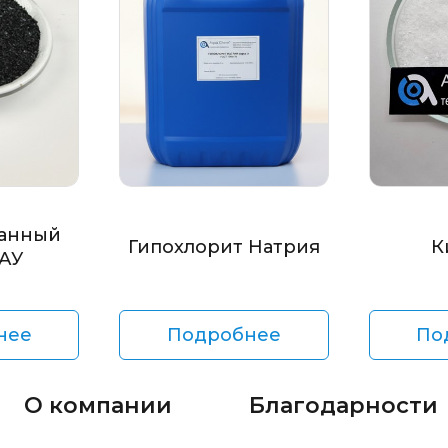
анный
Гипохлорит Натрия
К
БАУ
нее
Подробнее
По
О компании
Благодарности