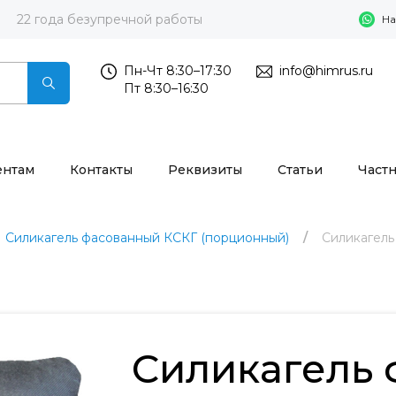
22 года безупречной работы
На
Пн-Чт 8:30–17:30
info@himrus.ru
Пт 8:30–16:30
ентам
Контакты
Реквизиты
Статьи
Част
Силикагель фасованный КСКГ (порционный)
Силикагель
Силикагель