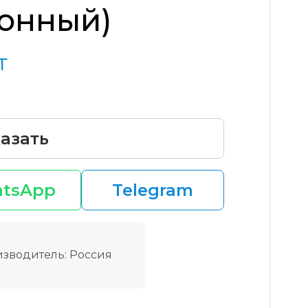
онный)
т
азать
tsApp
Telegram
зводитель: Россия