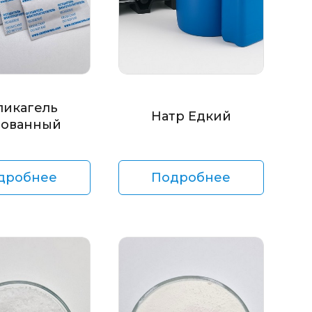
ликагель
Натр Едкий
ованный
дробнее
Подробнее