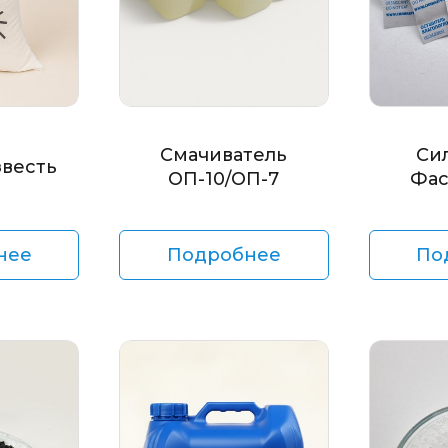
Смачиватель
Си
звесть
ОП-10/ОП-7
Фас
нее
Подробнее
По