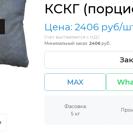
КСКГ (порци
Цена:
2406
руб/ш
Счет выставляется с НДС
Минимальный заказ:
2406
руб.
Зак
MAX
Wha
Фасовка:
Прои
5 кг
м