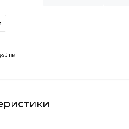
м
об.118
еристики