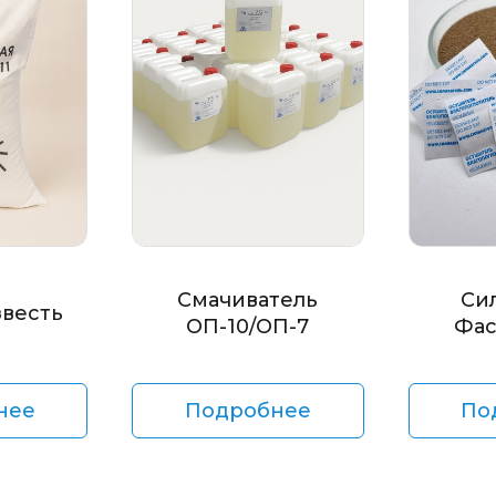
Смачиватель
Си
звесть
ОП-10/ОП-7
Фас
нее
Подробнее
По