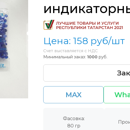
индикаторн
Цена:
158
руб/шт
Счет выставляется с НДС
Минимальный заказ:
1000
руб.
Зак
MAX
Wha
Фасовка:
Прои
80 гр