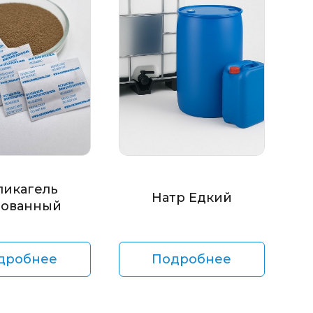
ликагель
Натр Едкий
ованный
дробнее
Подробнее