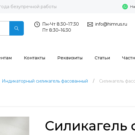
 года безупречной работы
На
Пн-Чт 8:30–17:30
info@himrus.ru
Пт 8:30–16:30
ентам
Контакты
Реквизиты
Статьи
Част
Индикаторный силикагель фасованный
Силикагель фас
Силикагель