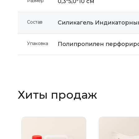
Размер
0,3*5,0*10 см
Состав
Силикагель Индикаторный 
Упаковка
Полипропилен перфориров
Хиты продаж