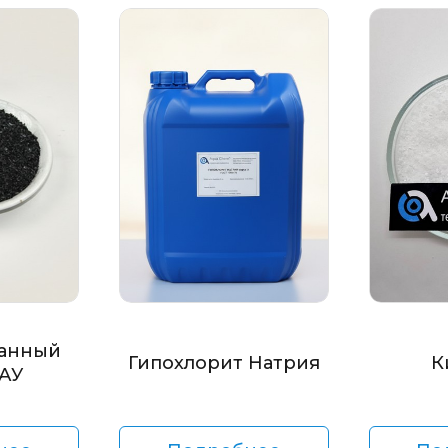
анный
Гипохлорит Натрия
К
БАУ