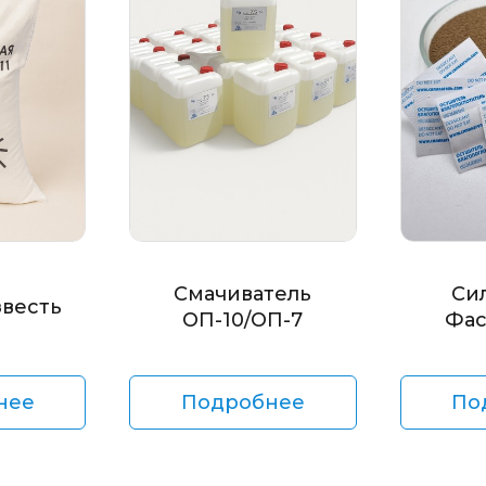
Смачиватель
Си
звесть
ОП-10/ОП-7
Фас
нее
Подробнее
По