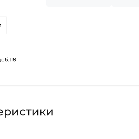
м
об.118
еристики