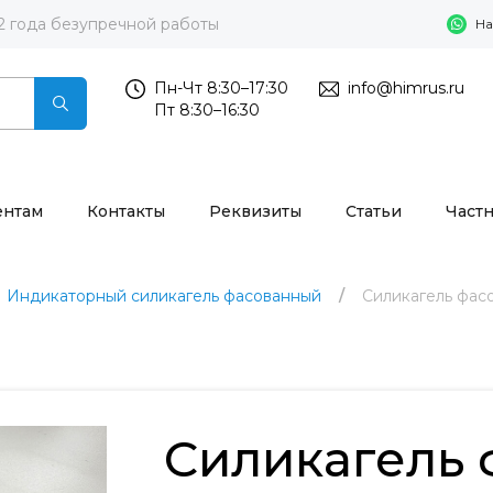
2 года безупречной работы
На
Пн-Чт 8:30–17:30
info@himrus.ru
Пт 8:30–16:30
ентам
Контакты
Реквизиты
Статьи
Част
Индикаторный силикагель фасованный
Силикагель фас
Силикагель