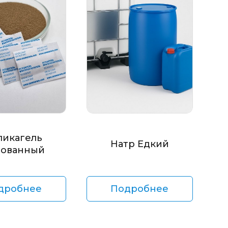
ликагель
Натр Едкий
ованный
дробнее
Подробнее