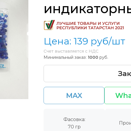
индикаторн
Цена:
139
руб/шт
Счет выставляется с НДС
Минимальный заказ:
1000
руб.
Зак
MAX
Wha
Фасовка:
Прои
70 гр