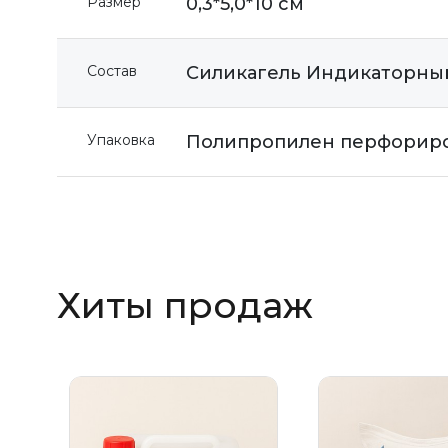
Размер
0,3*5,0*10 см
Состав
Силикагель Индикаторный 
Упаковка
Полипропилен перфориров
Хиты продаж