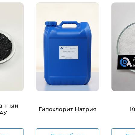
анный
Гипохлорит Натрия
К
БАУ