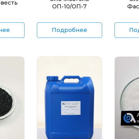
звесть
ОП-10/ОП-7
Фас
нее
Подробнее
По