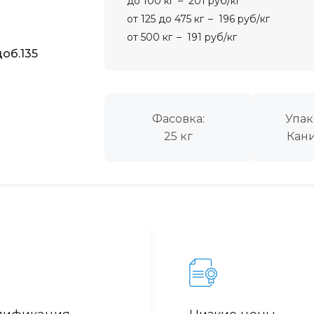
до 100 кг
201 руб/кг
от 125 до 475 кг
196 руб/кг
от 500 кг
191 руб/кг
об.135
Фасовка:
Упак
25 кг
Кани