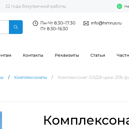
22 года безупречной работы
На
Пн-Чт 8:30–17:30
info@himrus.ru
Пт 8:30–16:30
ентам
Контакты
Реквизиты
Статьи
Част
ры
Комплексонаты
Комплексонат ОЭДФ-цинк 25% (р
Комплексон