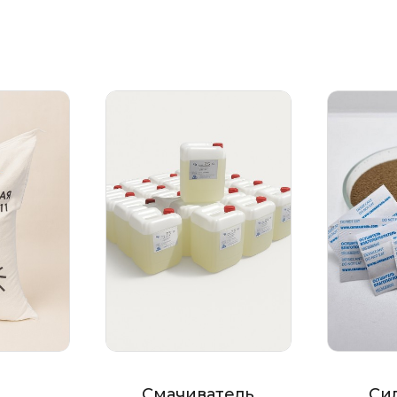
Смачиватель
Си