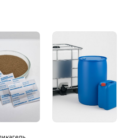
ликагель