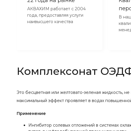
22 года на рынке
Ква
пер
АКВАХИМ работает с 2004
года, предоставляя услуги
В наш
наивысшего качества
квал
мене
Комплексонат ОЭДФ 
Это бесцветная или желтовато-зеленая жидкость, не
максимальный эффект проявляет в водах повышенной
Применение
Ингибитор солевых отложений в системах охла