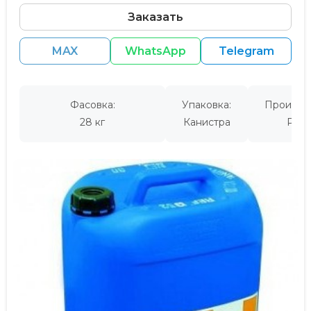
Заказать
MAX
WhatsApp
Telegram
Фасовка:
Упаковка:
Производ
28 кг
Канистра
Росс