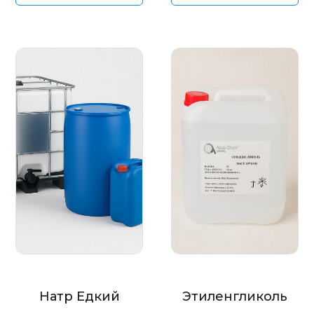
Натр Едкий
Этиленгликоль