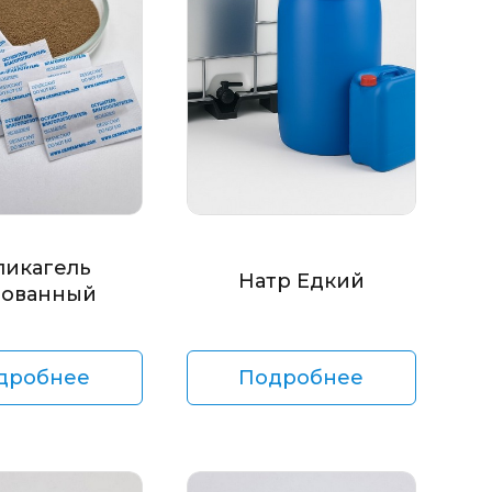
ликагель
Натр Едкий
ованный
дробнее
Подробнее