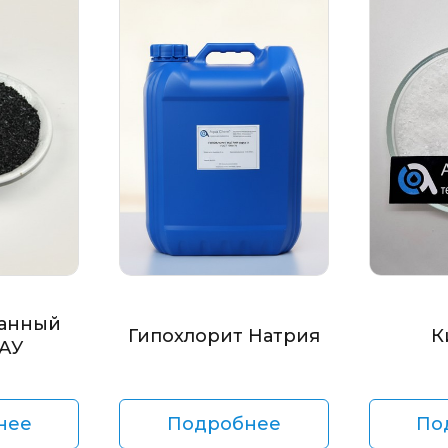
анный
Гипохлорит Натрия
К
БАУ
нее
Подробнее
По