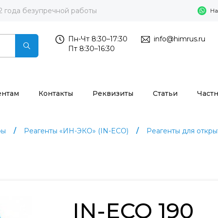
2 года безупречной работы
На
Пн-Чт 8:30–17:30
info@himrus.ru
Пт 8:30–16:30
ентам
Контакты
Реквизиты
Статьи
Част
ры
Реагенты «ИН-ЭКО» (IN-ECO)
Реагенты для откры
IN-ECO 190