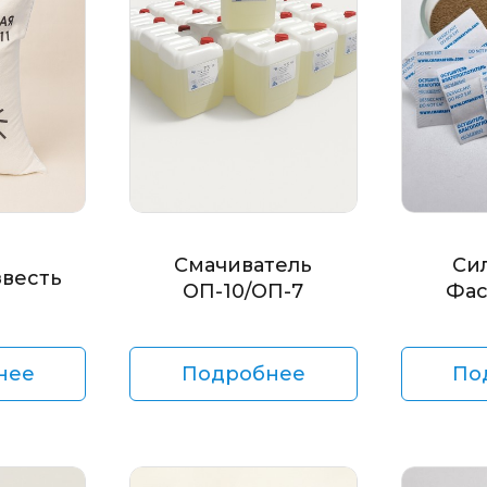
Смачиватель
Си
звесть
ОП-10/ОП-7
Фас
нее
Подробнее
По