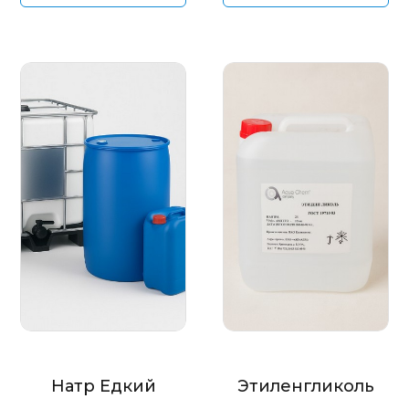
Натр Едкий
Этиленгликоль