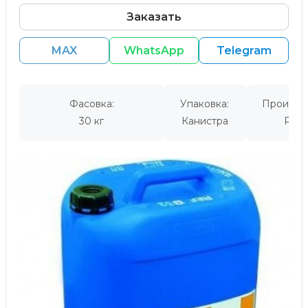
Заказать
MAX
WhatsApp
Telegram
Фасовка:
Упаковка:
Производ
30 кг
Канистра
Росс