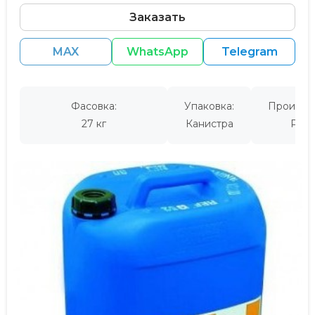
Заказать
MAX
WhatsApp
Telegram
Фасовка:
Упаковка:
Производ
27 кг
Канистра
Росс