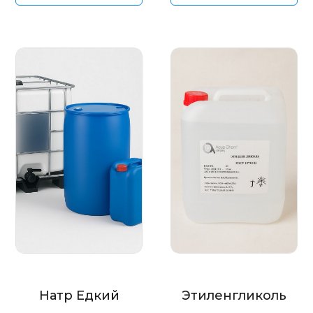
Натр Едкий
Этиленгликоль