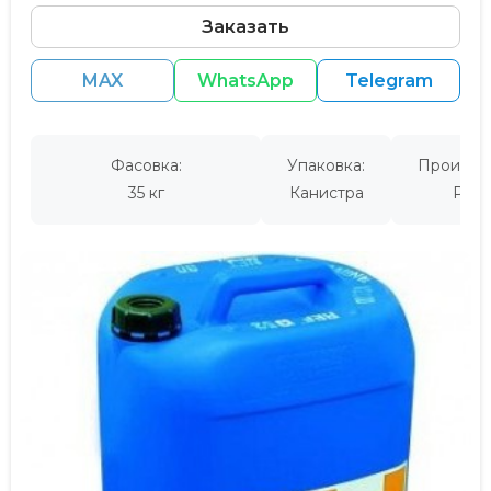
Заказать
MAX
WhatsApp
Telegram
Фасовка:
Упаковка:
Производ
35 кг
Канистра
Росс