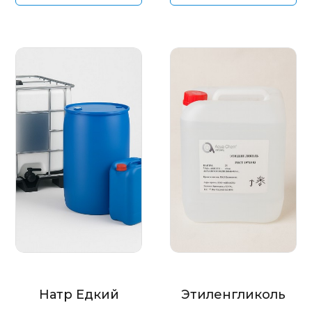
Натр Едкий
Этиленгликоль