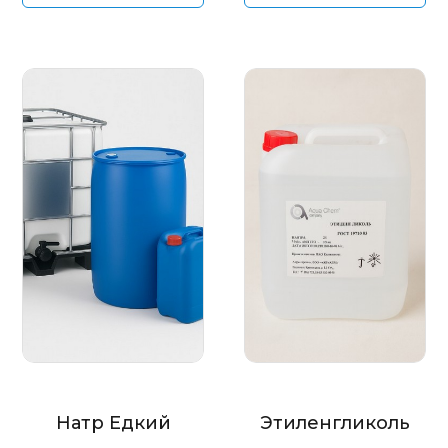
Натр Едкий
Этиленгликоль