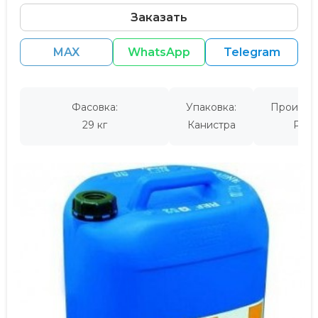
Заказать
MAX
WhatsApp
Telegram
Фасовка:
Упаковка:
Производ
29 кг
Канистра
Росс