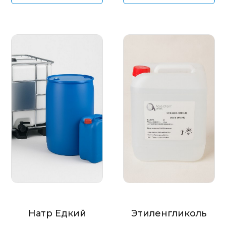
Натр Едкий
Этиленгликоль