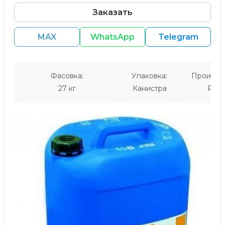
Заказать
MAX
WhatsApp
Telegram
Фасовка:
Упаковка:
Производ
27 кг
Канистра
Росс