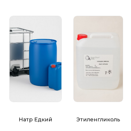
Натр Едкий
Этиленгликоль