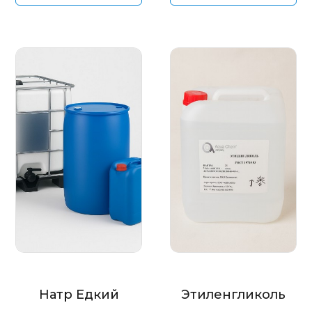
Натр Едкий
Этиленгликоль