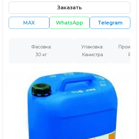
Заказать
MAX
WhatsApp
Telegram
Фасовка:
Упаковка:
Производ
30 кг
Канистра
Росс