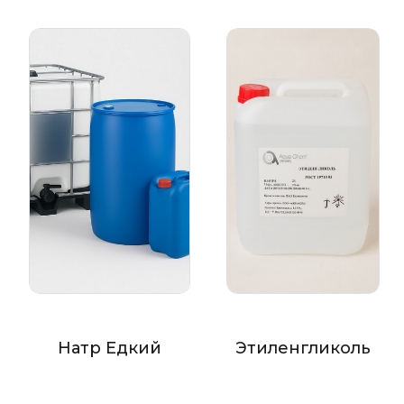
Натр Едкий
Этиленгликоль