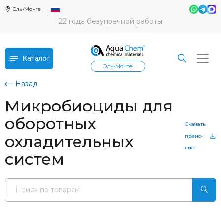
Эль-Монте
22 года безупречной работы
Каталог
Эль-Монте
Назад
Микробиоциды для
оборотных
Скачать
охладительных
прайс-
лист
систем