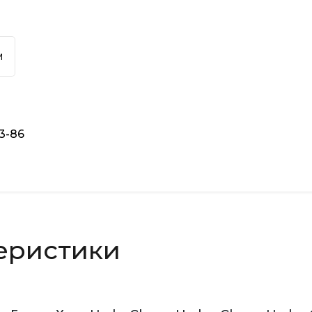
м
93-86
еристики