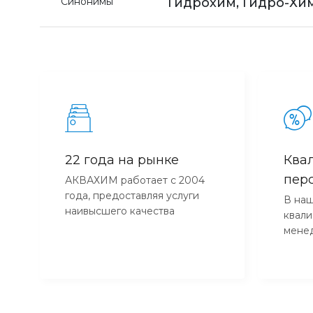
Синонимы
Гидрохим, Гидро-Хим
22 года на рынке
Ква
пер
АКВАХИМ работает с 2004
года, предоставляя услуги
В наш
наивысшего качества
квал
мене