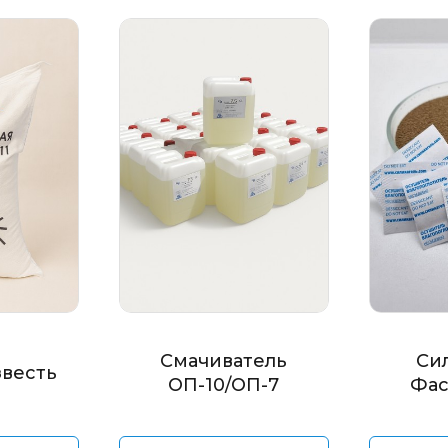
Смачиватель
Си
звесть
ОП-10/ОП-7
Фас