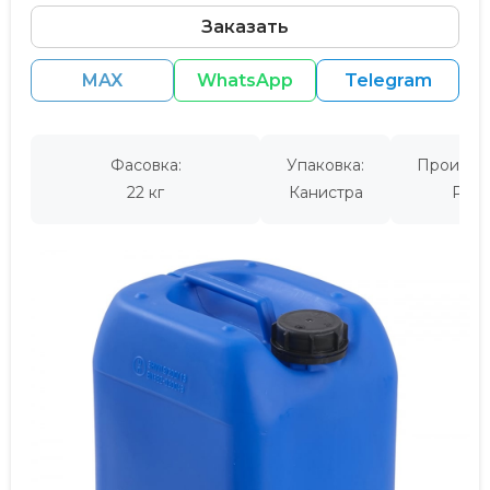
Заказать
MAX
WhatsApp
Telegram
Фасовка:
Упаковка:
Производ
22 кг
Канистра
Росс