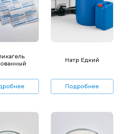
ликагель
Натр Едкий
ованный
дробнее
Подробнее