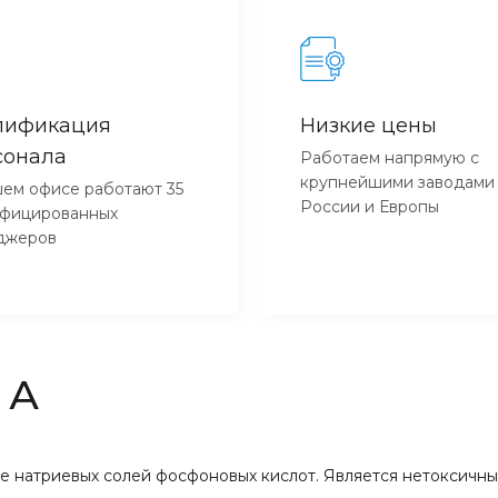
лификация
Низкие цены
сонала
Работаем напрямую с
крупнейшими заводами
ем офисе работают 35
России и Европы
ифицированных
джеров
 А
ве натриевых солей фосфоновых кислот. Является нетоксичн