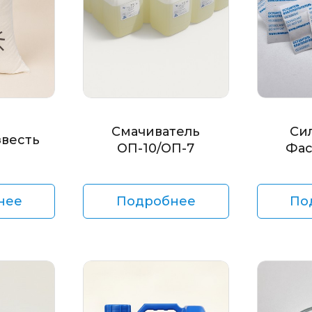
Смачиватель
Си
звесть
ОП-10/ОП-7
Фас
нее
Подробнее
По