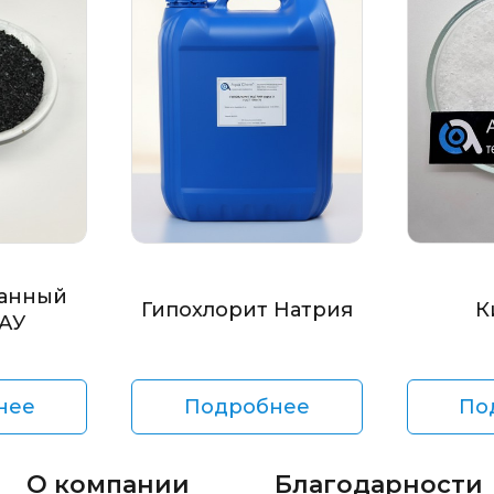
анный
Гипохлорит Натрия
К
БАУ
нее
Подробнее
По
О компании
Благодарности