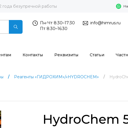
2 года безупречной работы
На
Пн-Чт 8:30–17:30
info@himrus.ru
Пт 8:30–16:30
ентам
Контакты
Реквизиты
Статьи
Част
ры
Реагенты «ГИДРОХИМ»/«HYDROCHEM»
HydroCh
HydroChem 5