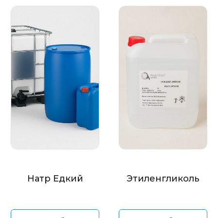
Натр Едкий
Этиленгликоль