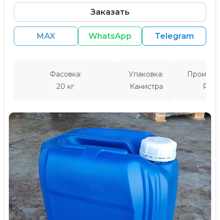
Заказать
MAX
WhatsApp
Telegram
Фасовка:
Упаковка:
Производ
20 кг
Канистра
Росс