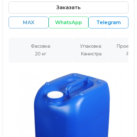
Заказать
MAX
WhatsApp
Telegram
Фасовка:
Упаковка:
Производ
20 кг
Канистра
Росс