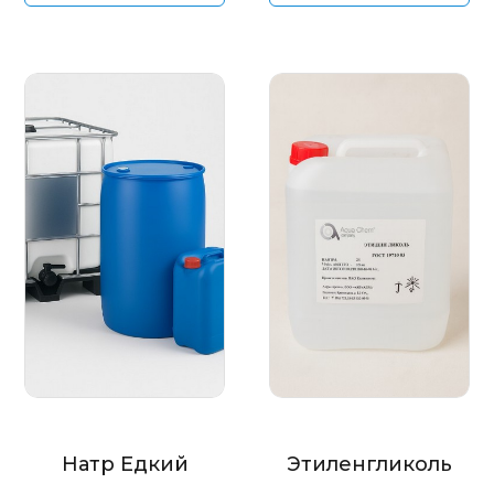
Натр Едкий
Этиленгликоль