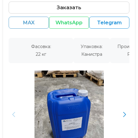
Заказать
MAX
WhatsApp
Telegram
Фасовка:
Упаковка:
Производ
22 кг
Канистра
Росс