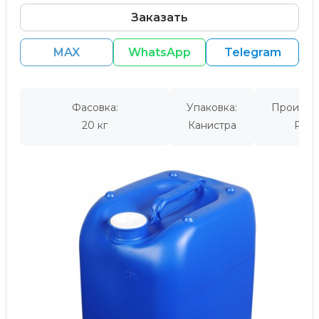
Заказать
MAX
WhatsApp
Telegram
Фасовка:
Упаковка:
Производ
20 кг
Канистра
Росс