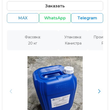
Заказать
MAX
WhatsApp
Telegram
Фасовка:
Упаковка:
Производ
20 кг
Канистра
Росс