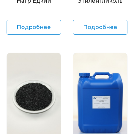
Натр Едкий
Этиленгликоль
Подробнее
Подробнее