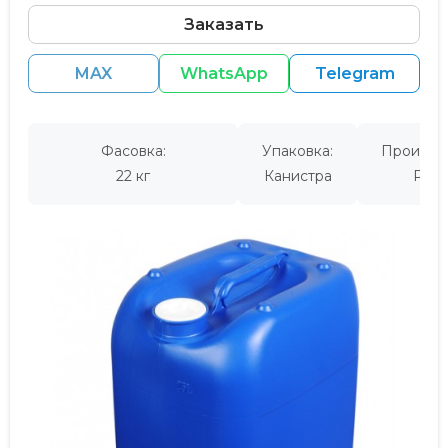
Заказать
MAX
WhatsApp
Telegram
Фасовка:
Упаковка:
Производ
22 кг
Канистра
Росс