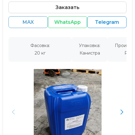
Заказать
MAX
WhatsApp
Telegram
Фасовка:
Упаковка:
Производ
20 кг
Канистра
Росс