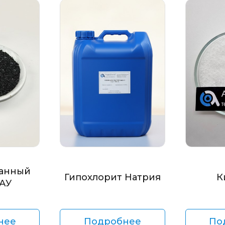
анный
Гипохлорит Натрия
К
БАУ
нее
Подробнее
По