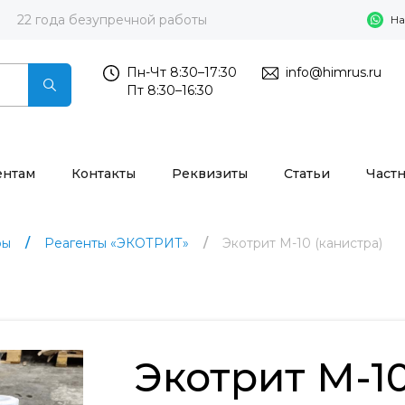
22 года безупречной работы
На
Пн-Чт 8:30–17:30
info@himrus.ru
Пт 8:30–16:30
ентам
Контакты
Реквизиты
Статьи
Част
ры
Реагенты «ЭКОТРИТ»
Экотрит М-10 (канистра)
Экотрит М-10