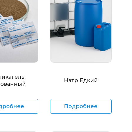
ликагель
Натр Едкий
ованный
дробнее
Подробнее