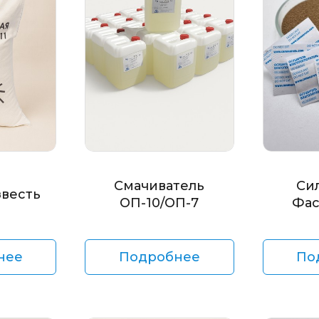
Смачиватель
Си
звесть
ОП-10/ОП-7
Фас
нее
Подробнее
По