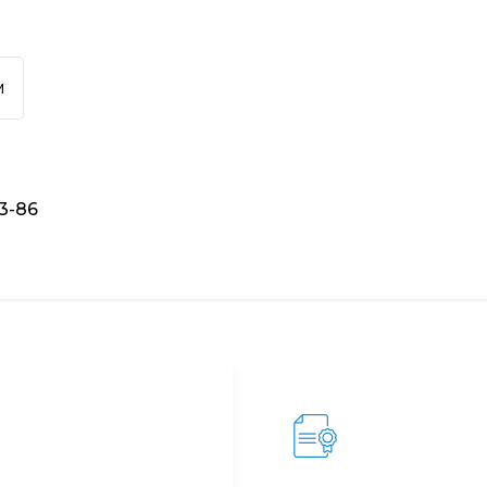
м
93-86