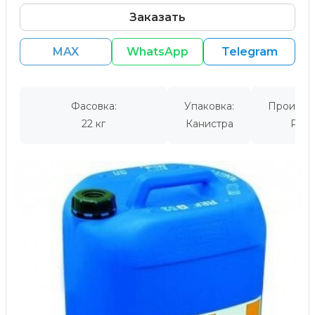
Заказать
MAX
WhatsApp
Telegram
Фасовка:
Упаковка:
Производ
22 кг
Канистра
Росс