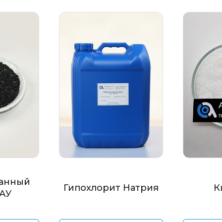
анный
Гипохлорит Натрия
К
БАУ