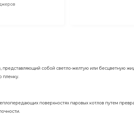
джеров
, представляющий собой светло-желтую или бесцветную жид
ю пленку.
теплопередающих поверхностях паровых котлов путем превр
лочности.