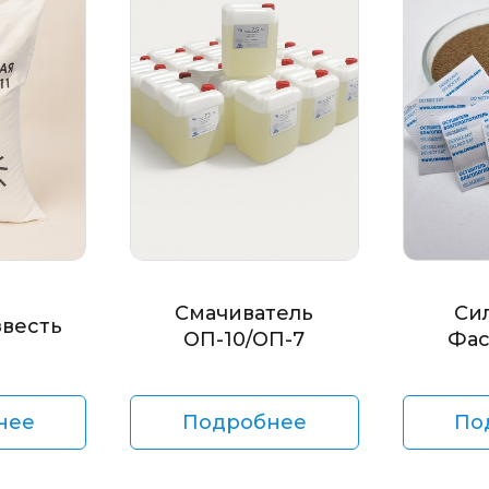
Смачиватель
Си
звесть
ОП-10/ОП-7
Фас
нее
Подробнее
По