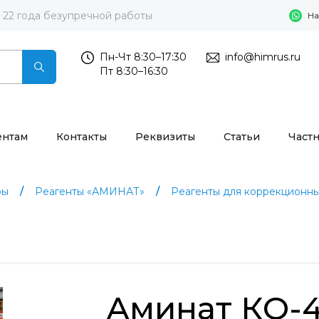
22 года безупречной работы
На
Пн-Чт 8:30–17:30
info@himrus.ru
Пт 8:30–16:30
ентам
Контакты
Реквизиты
Статьи
Част
ры
Реагенты «АМИНАТ»
Реагенты для коррекционны
Аминат КО-