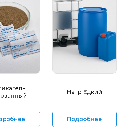
ликагель
Натр Едкий
ованный
дробнее
Подробнее