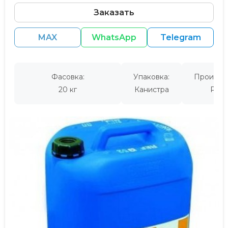
Заказать
MAX
WhatsApp
Telegram
Фасовка:
Упаковка:
Производ
20 кг
Канистра
Росс