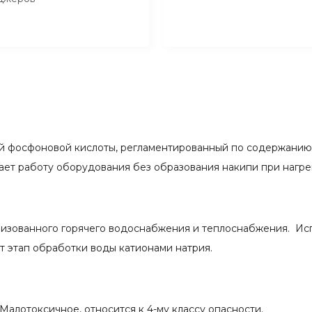
ей фосфоновой кислоты, регламентированный по содержанию
ает работу оборудования без образования накипи при нагре
изованного горячего водоснабжения и теплоснабжения. Исп
ет этап обработки воды катионами натрия.
Малотоксичное, относится к 4-му классу опасности.