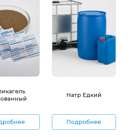
ликагель
Натр Едкий
ованный
дробнее
Подробнее