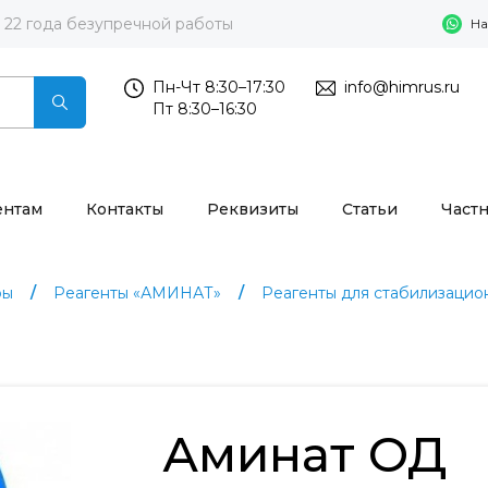
22 года безупречной работы
На
Пн-Чт 8:30–17:30
info@himrus.ru
Пт 8:30–16:30
ентам
Контакты
Реквизиты
Статьи
Част
ры
Реагенты «АМИНАТ»
Реагенты для стабилизацио
Аминат ОД