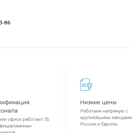
93-86
лификация
Низкие цены
сонала
Работаем напрямую с
крупнейшими заводами
ем офисе работают 35
России и Европы
ифицированных
джеров