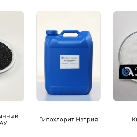
анный
Гипохлорит Натрия
К
БАУ