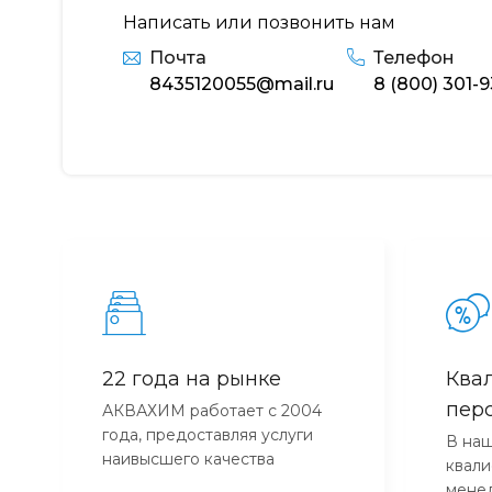
Написать или позвонить нам
Почта
Телефон
8435120055@mail.ru
8 (800) 301-
22 года на рынке
Ква
пер
АКВАХИМ работает с 2004
года, предоставляя услуги
В наш
наивысшего качества
квал
мене