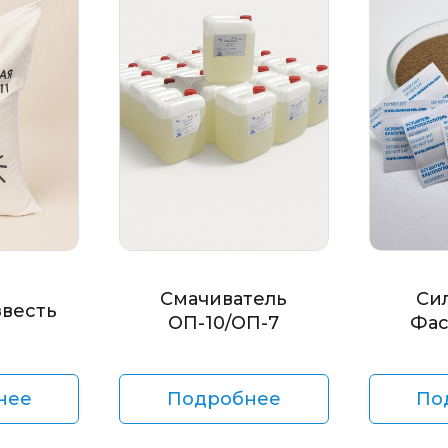
Смачиватель
Си
звесть
ОП-10/ОП-7
Фас
нее
Подробнее
По