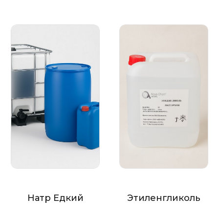
Натр Едкий
Этиленгликоль