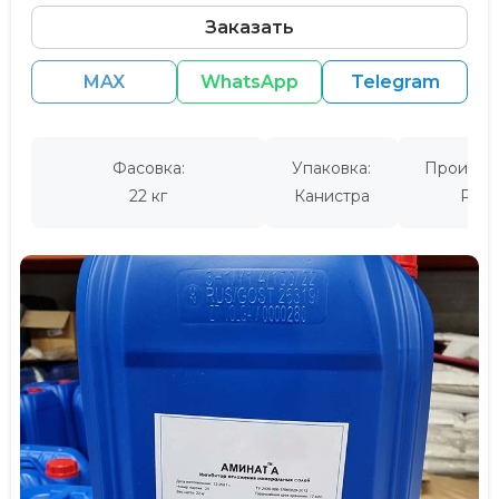
Заказать
MAX
WhatsApp
Telegram
Фасовка:
Упаковка:
Производ
22 кг
Канистра
Росс