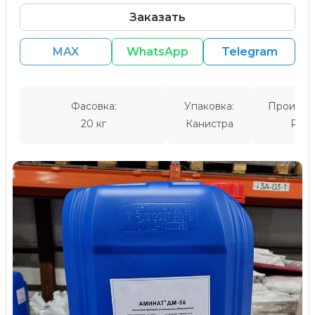
Заказать
MAX
WhatsApp
Telegram
Фасовка:
Упаковка:
Производ
20 кг
Канистра
Росс