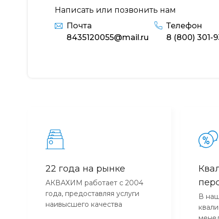
Написать или позвонить нам
Почта
Телефон
8435120055@mail.ru
8 (800) 301-
22 года на рынке
Ква
пер
АКВАХИМ работает с 2004
года, предоставляя услуги
В наш
наивысшего качества
квал
мене