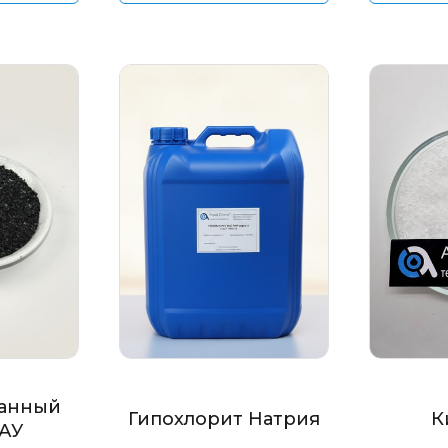
анный
Гипохлорит Натрия
К
БАУ