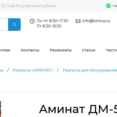
22 года безупречной работы
На
Пн-Чт 8:30–17:30
info@himrus.ru
Пт 8:30–16:30
ентам
Контакты
Реквизиты
Статьи
Част
ры
Реагенты «АМИНАТ»
Реагенты для обслуживания
Аминат ДМ-