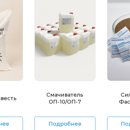
Смачиватель
Си
звесть
ОП-10/ОП-7
Фас
нее
Подробнее
По