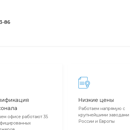
93-86
лификация
Низкие цены
сонала
Работаем напрямую с
крупнейшими заводами
ем офисе работают 35
России и Европы
ифицированных
джеров