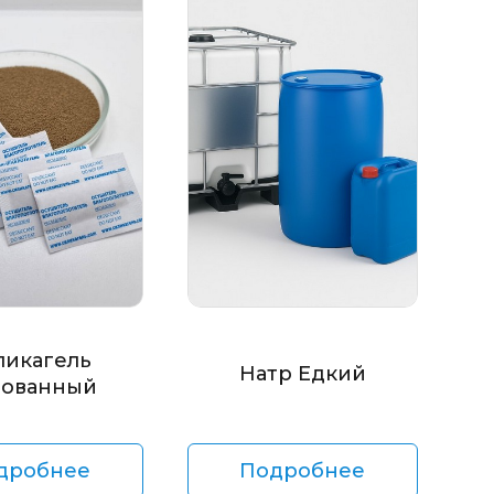
ликагель
Натр Едкий
ованный
дробнее
Подробнее