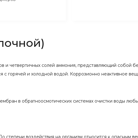
лочной)
ов и четвертичных солей аммония, представляющий собой б
 с горячей и холодной водой. Коррозионно неактивное вещ
ембран в обратноосмотических системах очистки воды любы
о степени воздействия на организм относится к опасным ве