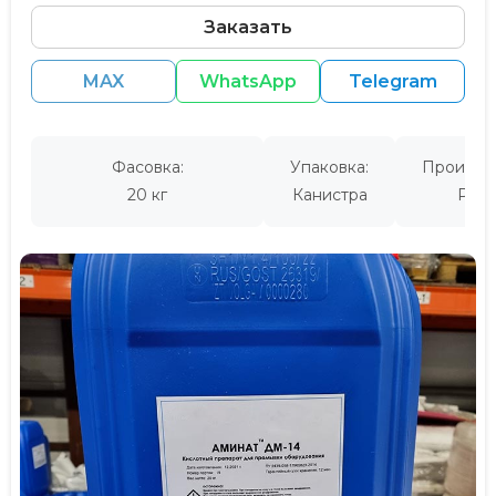
Заказать
MAX
WhatsApp
Telegram
Фасовка:
Упаковка:
Производ
20 кг
Канистра
Росс