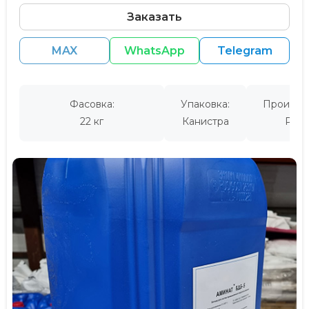
Заказать
MAX
WhatsApp
Telegram
Фасовка:
Упаковка:
Производ
22 кг
Канистра
Росс