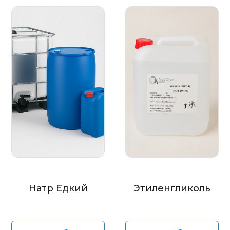
Натр Едкий
Этиленгликоль