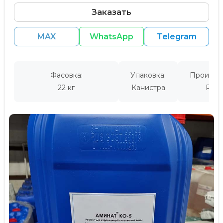
Заказать
MAX
WhatsApp
Telegram
Фасовка:
Упаковка:
Производ
22 кг
Канистра
Росс