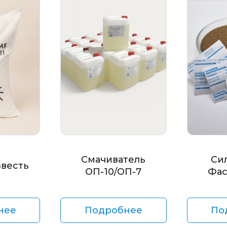
Смачиватель
Си
звесть
ОП-10/ОП-7
Фас
нее
Подробнее
По