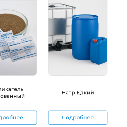
ликагель
Натр Едкий
ованный
дробнее
Подробнее