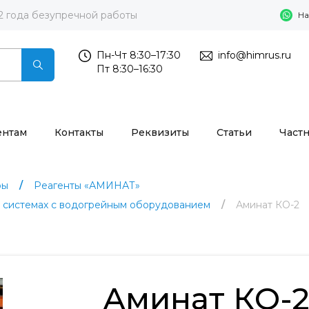
2 года безупречной работы
На
Пн-Чт 8:30–17:30
info@himrus.ru
Пт 8:30–16:30
ентам
Контакты
Реквизиты
Статьи
Част
ры
Реагенты «АМИНАТ»
в системах с водогрейным оборудованием
Аминат КО-2
Аминат КО-2