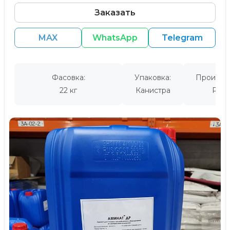
Заказать
MAX
WhatsApp
Telegram
Фасовка:
Упаковка:
Производ
22 кг
Канистра
Росс