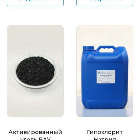
Активированный
Гипохлорит
уголь БАУ
Натрия