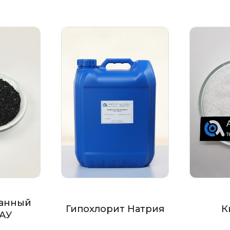
анный
Гипохлорит Натрия
К
БАУ