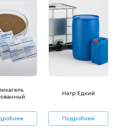
ликагель
Натр Едкий
ованный
дробнее
Подробнее