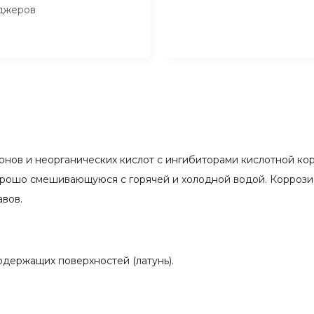
джеров
нов и неорганических кислот с ингибиторами кислотной ко
рошо смешивающуюся с горячей и холодной водой. Коррозио
авов.
держащих поверхностей (латунь).