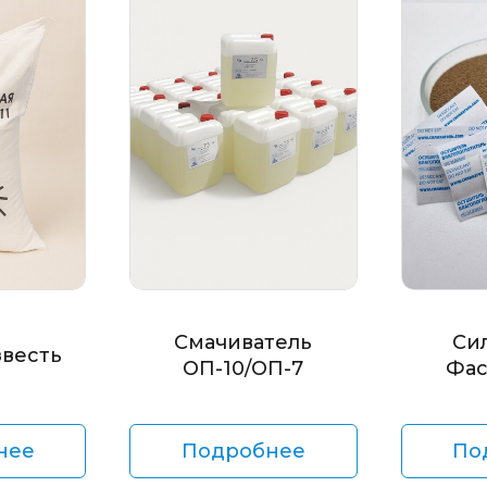
Смачиватель
Си
звесть
ОП-10/ОП-7
Фас
нее
Подробнее
По