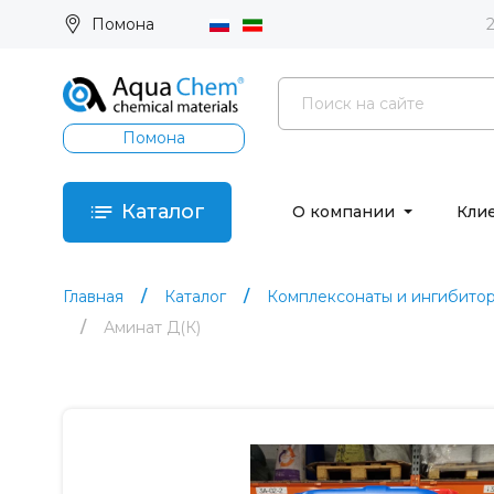
Помона
Помона
Каталог
О компании
Кли
Главная
Каталог
Комплексонаты и ингибито
Аминат Д(К)