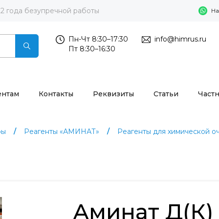
22 года безупречной работы
На
Пн-Чт 8:30–17:30
info@himrus.ru
Пт 8:30–16:30
ентам
Контакты
Реквизиты
Статьи
Част
ры
Реагенты «АМИНАТ»
Реагенты для химической о
Аминат Д(К)