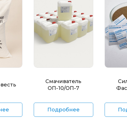
Смачиватель
Си
звесть
ОП-10/ОП-7
Фас
нее
Подробнее
По