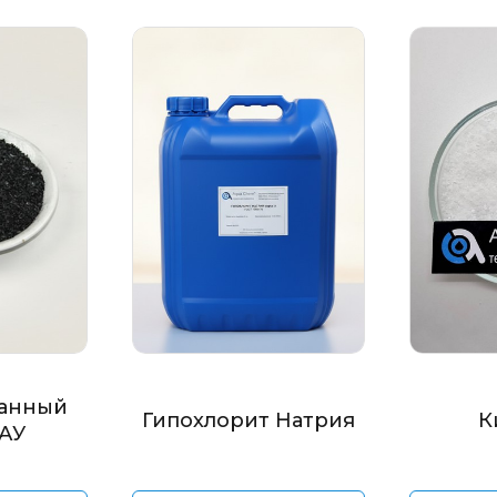
анный
Гипохлорит Натрия
К
БАУ