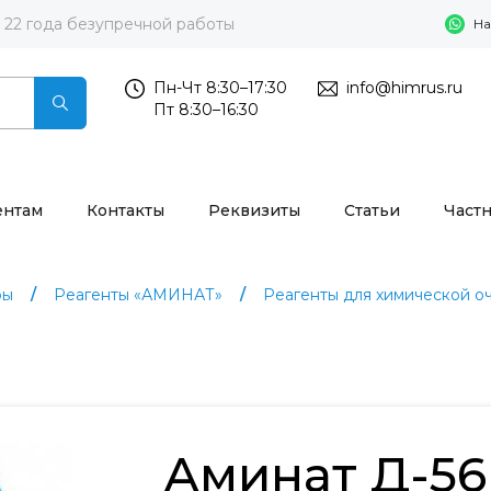
22 года безупречной работы
На
Пн-Чт 8:30–17:30
info@himrus.ru
Пт 8:30–16:30
ентам
Контакты
Реквизиты
Статьи
Част
ры
Реагенты «АМИНАТ»
Реагенты для химической о
Аминат Д-56