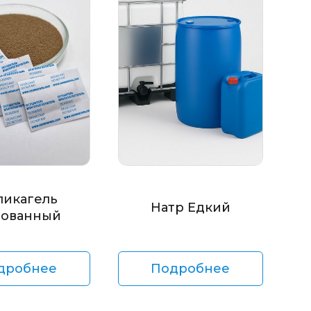
ликагель
Натр Едкий
ованный
дробнее
Подробнее