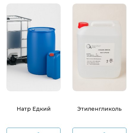
Натр Едкий
Этиленгликоль