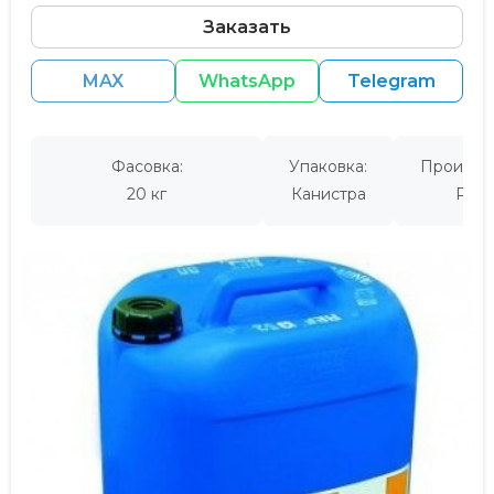
Заказать
MAX
WhatsApp
Telegram
Фасовка:
Упаковка:
Производ
20 кг
Канистра
Росс