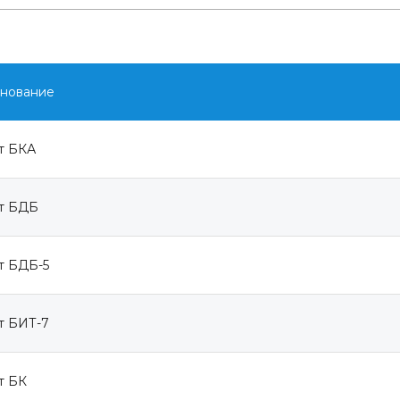
нование
т БКА
т БДБ
т БДБ-5
т БИТ-7
т БК