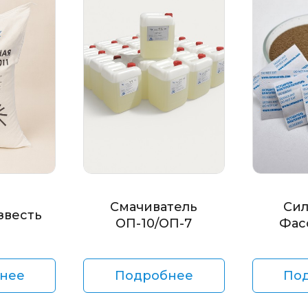
Смачиватель
Сил
звесть
ОП-10/ОП-7
Фас
нее
Подробнее
По