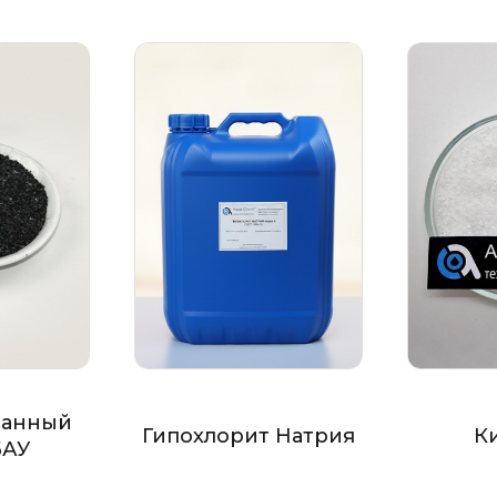
ванный
Гипохлорит Натрия
К
БАУ