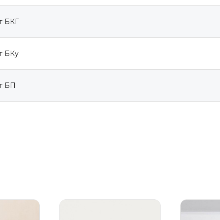
т БКГ
т БКу
т БП