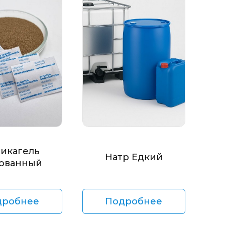
икагель
Натр Едкий
ованный
дробнее
Подробнее