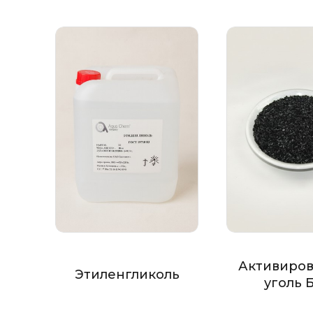
Активиро
Этиленгликоль
уголь 