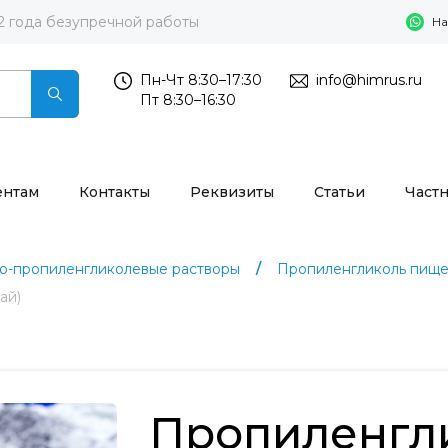
2 года безупречной работы
На
Пн-Чт 8:30–17:30
info@himrus.ru
Пт 8:30–16:30
ентам
Контакты
Реквизиты
Статьи
Част
о-пропиленгликолевые растворы
Пропиленгликоль пищ
ай)
Пропиленгл