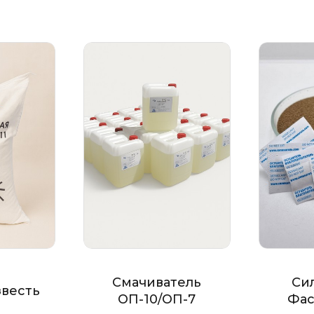
Смачиватель
Си
звесть
ОП-10/ОП-7
Фас