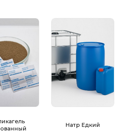
ликагель
Натр Едкий
ованный