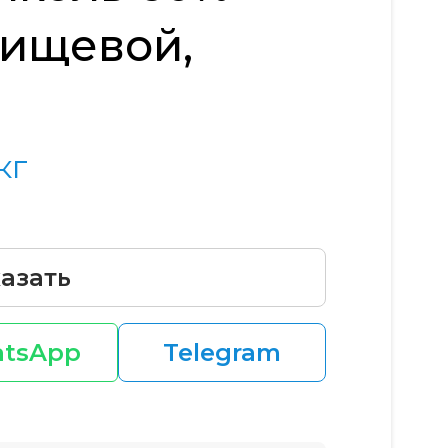
пищевой,
кг
азать
tsApp
Telegram