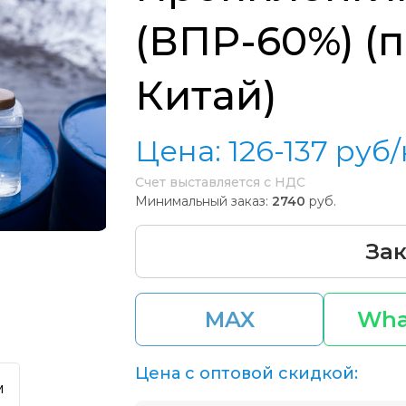
(ВПР-60%) (
Китай)
Цена:
126-137
руб/
Счет выставляется с НДС
Минимальный заказ:
2740
руб.
Зак
MAX
Wha
Цена с оптовой скидкой:
м